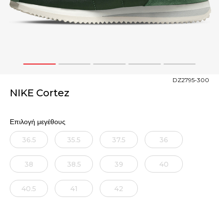
1
2
3
4
5
DZ2795-300
NIKE Cortez
Επιλογή μεγέθους
36.5
35.5
37.5
36
38
38.5
39
40
40.5
41
42