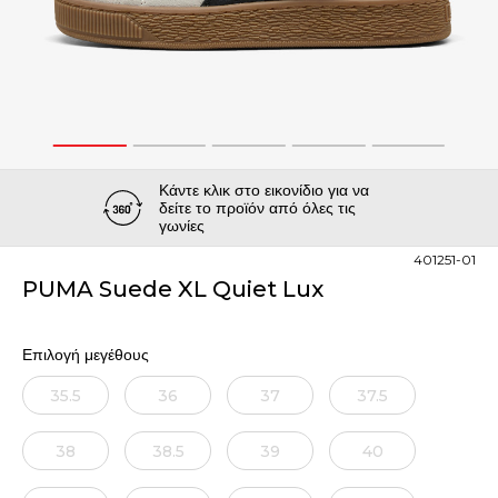
1
2
3
4
5
Κάντε κλικ στο εικονίδιο για να
δείτε το προϊόν από όλες τις
γωνίες
401251-01
PUMA Suede XL Quiet Lux
Επιλογή μεγέθους
35.5
36
37
37.5
38
38.5
39
40