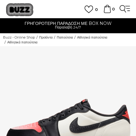
0
0
ΓΡΗΓΟΡΟΤΕΡΗ ΠΑΡΑΔΟΣΗ ΜΕ BOX NOW
Παραλαβή 24/7
Buzz - Online Shop
Προϊόντα
Παπούτσια
Αθλητικά παπούτσια
Αθλητικά παπούτσια