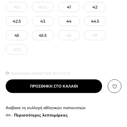
40
40.5
41
42
42.5
43
44
44.5
45
45.5
46
47
47.5
Προτεινόμενη Λιανική Τιμή:
159,99
EUR
ΠΡΟΣΘΗΚΗ ΣΤΟ ΚΑΛΑΘΙ
Ανέβασε τη συλλογή αθλητικών παπουτσιών
σο
...
Περισσότερες λεπτομέρειες