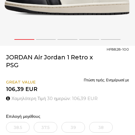
1
2
3
4
5
HF8828-100
JORDAN Air Jordan 1 Retro x
PSG
Πτώση τιμής; Ενημέρωσέ με
GREAT VALUE
106,39
EUR
Χαμηλότερη Τιμή 30 ημερών:
106,39
EUR
Επιλογή μεγέθους
38.5
37.5
39
38