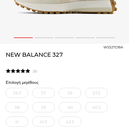
1
2
3
4
5
WS327DBA
NEW BALANCE 327
3
Επιλογή μεγέθους
36.5
37
36
37.5
38
39
40
40.5
41
41.5
42.5