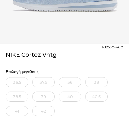
FJ2530-400
NIKE Cortez Vntg
Επιλογή μεγέθους
36.5
37.5
36
38
38.5
39
40
40.5
41
42