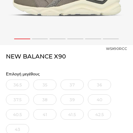
1
2
3
4
5
6
WSX90RCC
NEW BALANCE X90
Επιλογή μεγέθους
36.5
35
37
36
37.5
38
39
40
40.5
41
41.5
42.5
43