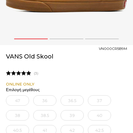
1
2
3
VN000CR5B9M
VANS Old Skool
3
ONLINE ONLY
Επιλογή μεγέθους
47
36
36.5
37
38
38.5
39
40
40.5
41
42
42.5