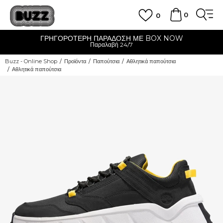
0
0
ΓΡΗΓΟΡΟΤΕΡΗ ΠΑΡΑΔΟΣΗ ΜΕ BOX NOW
Παραλαβή 24/7
Buzz - Online Shop
Προϊόντα
Παπούτσια
Αθλητικά παπούτσια
Αθλητικά παπούτσια