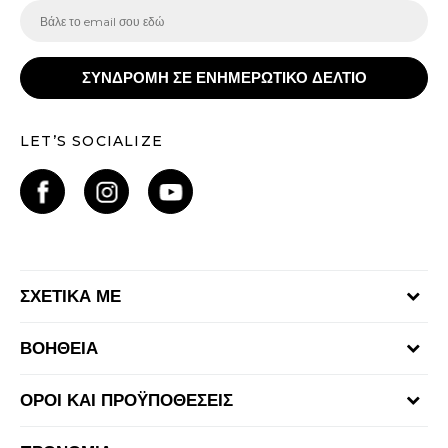
ΣΥΝΔΡΟΜΗ ΣΕ ΕΝΗΜΕΡΩΤΙΚΟ ΔΕΛΤΙΟ
LET’S SOCIALIZE
ΣΧΕΤΙΚΑ ΜΕ
Γίνε μέλος της ομάδας
ΒΟΗΘΕΙΑ
Επικοινωνία
Συχνές ερωτήσεις
Καταστήματα
ΟΡΟΙ ΚΑΙ ΠΡΟΫΠΟΘΕΣΕΙΣ
Επιστροφή Χρημάτων
Όροι αγορών και χρήσης
Αποστολή & Παράδοση