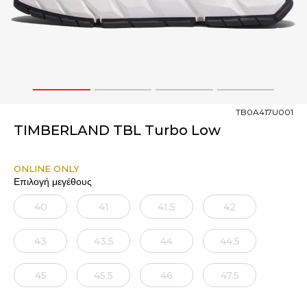
1
2
3
4
TB0A417U001
TIMBERLAND TBL Turbo Low
ONLINE ONLY
Επιλογή μεγέθους
40
41
41.5
42
43
43.5
44
44.5
45
45.5
46
47.5