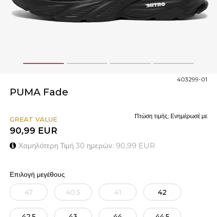
1
2
3
4
403299-01
PUMA Fade
Πτώση τιμής; Ενημέρωσέ με
GREAT VALUE
90,99
EUR
Χαμηλότερη Τιμή 30 ημερών:
90,99
EUR
Επιλογή μεγέθους
47
40.5
41
42
42.5
43
44
44.5