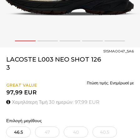
1
2
3
4
5
51SMA0047_5A6
LACOSTE L003 NEO SHOT 126
3
Πτώση τιμής; Ενημέρωσέ με
GREAT VALUE
97,99
EUR
Χαμηλότερη Τιμή 30 ημερών:
97,99
EUR
Επιλογή μεγέθους
46.5
47
40
40.5