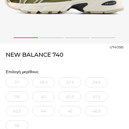
1
2
3
4
U7405I5
NEW BALANCE 740
Επιλογή μεγέθους
37
38.5
37.5
39.5
38
40
40.5
41.5
42.5
44
45
46.5
36