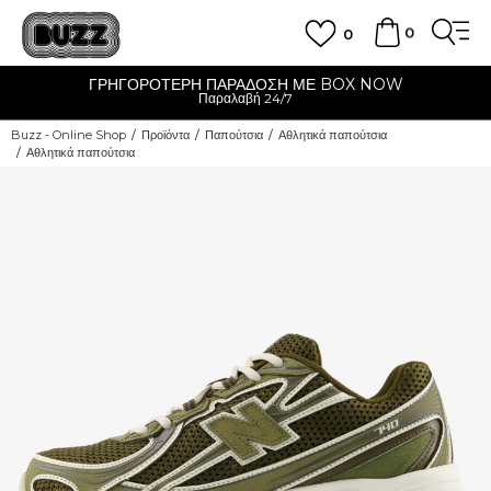
0
0
Ε BOX NOW
CLICK & COLLECT
Δωρεάν παραλαβή από κατάστ
Buzz - Online Shop
Προϊόντα
Παπούτσια
Αθλητικά παπούτσια
Αθλητικά παπούτσια