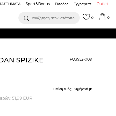
ΤΑΣΤΗΜΑΤΑ
Sport&Bonus
Είσοδος
Εγγραφείτε
Outlet
0
Αναζήτηση στον ιστότοπο
0
AN SPIZIKE
FQ3952-009
Πτώση τιμής; Ενημέρωσέ με
μερών:
51,99
EUR