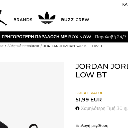
ΚΑ
BRANDS
BUZZ CREW
Η ΠΑΡΑΔΟΣΗ ΜΕ BOX NOW
Παραλαβή 24/7
ια
Αθλητικά παπούτσια
JORDAN JORDAN SPIZIKE LOW BT
JORDAN JORD
LOW BT
GREAT VALUE
51,99
EUR
Χαμηλότερη Τιμή 30 η
Επιλογή μεγέθους